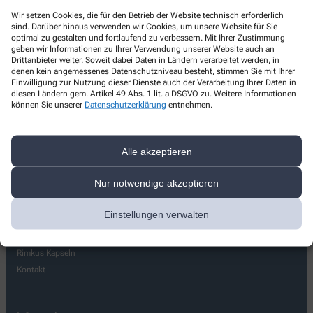
Stadt-Apotheke
Wir setzen Cookies, die für den Betrieb der Website technisch erforderlich
sind. Darüber hinaus verwenden wir Cookies, um unsere Website für Sie
Marktplatz 7
,
15806
Zossen
optimal zu gestalten und fortlaufend zu verbessern. Mit Ihrer Zustimmung
geben wir Informationen zu Ihrer Verwendung unserer Website auch an
+49-3377/30 15 57
Drittanbieter weiter. Soweit dabei Daten in Ländern verarbeitet werden, in
denen kein angemessenes Datenschutzniveau besteht, stimmen Sie mit Ihrer
+49-3377/200 808
Einwilligung zur Nutzung dieser Dienste auch der Verarbeitung Ihrer Daten in
diesen Ländern gem. Artikel 49 Abs. 1 lit. a DSGVO zu. Weitere Informationen
stadt-apo-zossen@t-online.de
können Sie unserer
Datenschutzerklärung
entnehmen.
Alle akzeptieren
Nur notwendige akzeptieren
Über uns
Leistungen
Einstellungen verwalten
Kundenkarte
Team
Rimkus Kapseln
Kontakt